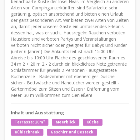
benachbarte Küste der Insel Hvar. Im Vergleich zu anderen
Arten von Campingunterkünften sind Safarizelte sehr
geräumig, optisch ansprechend und bieten einen Urlaub
der ganz besonderen Art. Wir bieten zwei Arten von Zelten
an, damit jeder unserer Gäste ein umfassendes Erlebnis
dessen hat, was er sucht. Hausregeln: Rauchen verboten
Haustiere sind verboten Partys und Veranstaltungen
verboten Nicht sicher oder geeignet für Babys und Kinder
(unter 6 Jahren) Die Ankunftszeit ist nach 15:00 Uhr
Abreise bis 10:00 Uhr Fläche des geschlossenen Raumes
34 m 2 + 20 m 2 - 2 durch ein blickdichtes Netz getrennte
Schlafzimmer für jeweils 2 Personen - ausgestattete
Küchenzeile - Badezimmer mit ebenerdiger Dusche -
sicher - Bettwäsche und Handtücher werden gestellt -
Gartenmöbel zum Sitzen und Essen • Entfernung vom
Meer: 30 m Willkommen zum Genießen!
Inhalt und Ausstattung
2
Terrasse: 20m
Meerblick
Küche
Kühlschrank
Geschirr und Besteck