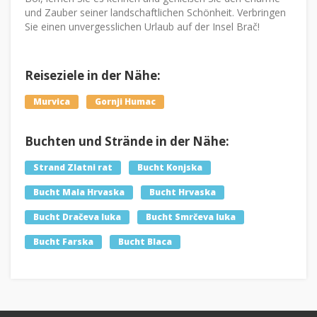
und Zauber seiner landschaftlichen Schönheit. Verbringen
Sie einen unvergesslichen Urlaub auf der Insel Brač!
Reiseziele in der Nähe:
Murvica
Gornji Humac
Buchten und Strände in der Nähe:
Strand Zlatni rat
Bucht Konjska
Bucht Mala Hrvaska
Bucht Hrvaska
Bucht Dračeva luka
Bucht Smrčeva luka
Bucht Farska
Bucht Blaca