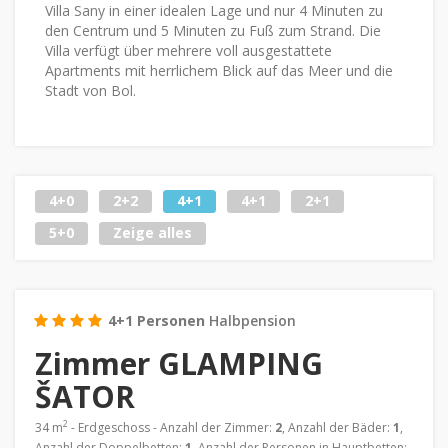
Villa Sany in einer idealen Lage und nur 4 Minuten zu
den Centrum und 5 Minuten zu Fuß zum Strand. Die
Villa verfügt über mehrere voll ausgestattete
Apartments mit herrlichem Blick auf das Meer und die
Stadt von Bol.
4+0
2+2
4+1
4+1
2+1
5+0
Zeige alles
4+1 Personen
Halbpension
Zimmer GLAMPING
ŠATOR
2
34 m
- Erdgeschoss - Anzahl der Zimmer:
2
, Anzahl der Bäder:
1
,
Anzahl der Doppelbetten:
1
, Anzahl der Personen in Hauptbetten: