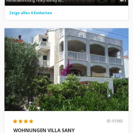
Ferienwohnung Tinky-Winky id...
4+1
Zeige alles 6 Einheiten
ID: 51563
WOHNUNGEN VILLA SANY