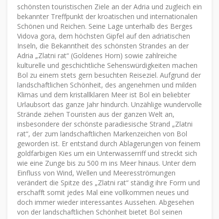
schönsten touristischen Ziele an der Adria und zugleich ein
bekannter Treffpunkt der kroatischen und internationalen
Schönen und Reichen. Seine Lage unterhalb des Berges
Vidova gora, dem höchsten Gipfel auf den adriatischen
Inseln, die Bekanntheit des schönsten Strandes an der
Adria „Zlatni rat“ (Goldenes Horn) sowie zahlreiche
kulturelle und geschichtliche Sehenswürdigkeiten machen
Bol zu einem stets gern besuchten Reiseziel. Aufgrund der
landschaftlichen Schönheit, des angenehmen und milden
Klimas und dem kristallklaren Meer ist Bol ein beliebter
Urlaubsort das ganze Jahr hindurch. Unzählige wundervolle
Strände ziehen Touristen aus der ganzen Welt an,
insbesondere der schönste paradiesische Strand „Zlatni
rat“, der zum landschaftlichen Markenzeichen von Bol
geworden ist. Er entstand durch Ablagerungen von feinem
goldfarbigen Kies um ein Unterwasserriff und streckt sich
wie eine Zunge bis zu 500 m ins Meer hinaus. Unter dem
Einfluss von Wind, Wellen und Meeresströmungen
verändert die Spitze des „Zlatni rat“ ständig ihre Form und
erschafft somit jedes Mal eine vollkommen neues und
doch immer wieder interessantes Aussehen. Abgesehen
von der landschaftlichen Schönheit bietet Bol seinen