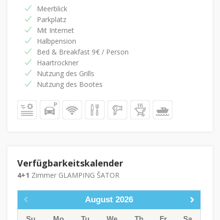
Meerblick
Parkplatz
Mit Internet
Halbpension
Bed & Breakfast 9€ / Person
Haartrockner
Nutzung des Grills
Nutzung des Bootes
Verfügbarkeitskalender
4+1
Zimmer GLAMPING ŠATOR
August
2026
Su
Mo
Tu
We
Th
Fr
Sa