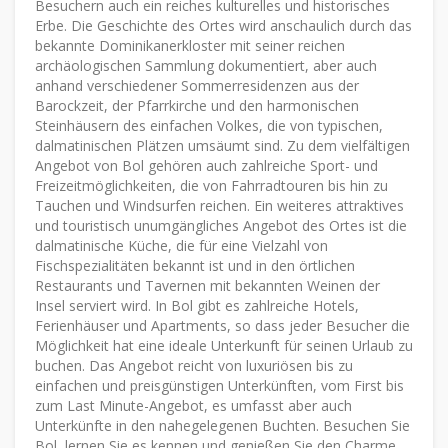
Besuchern auch ein reiches kulturelles und historisches
Erbe. Die Geschichte des Ortes wird anschaulich durch das
bekannte Dominikanerkloster mit seiner reichen
archäologischen Sammlung dokumentiert, aber auch
anhand verschiedener Sommerresidenzen aus der
Barockzeit, der Pfarrkirche und den harmonischen
Steinhäusern des einfachen Volkes, die von typischen,
dalmatinischen Plätzen umsäumt sind. Zu dem vielfältigen
Angebot von Bol gehören auch zahlreiche Sport- und
Freizeitmöglichkeiten, die von Fahrradtouren bis hin zu
Tauchen und Windsurfen reichen. Ein weiteres attraktives
und touristisch unumgängliches Angebot des Ortes ist die
dalmatinische Küche, die für eine Vielzahl von
Fischspezialitäten bekannt ist und in den örtlichen
Restaurants und Tavernen mit bekannten Weinen der
Insel serviert wird. In Bol gibt es zahlreiche Hotels,
Ferienhäuser und Apartments, so dass jeder Besucher die
Möglichkeit hat eine ideale Unterkunft für seinen Urlaub zu
buchen. Das Angebot reicht von luxuriösen bis zu
einfachen und preisgünstigen Unterkünften, vom First bis
zum Last Minute-Angebot, es umfasst aber auch
Unterkünfte in den nahegelegenen Buchten. Besuchen Sie
Bol, lernen Sie es kennen und genießen Sie den Charme