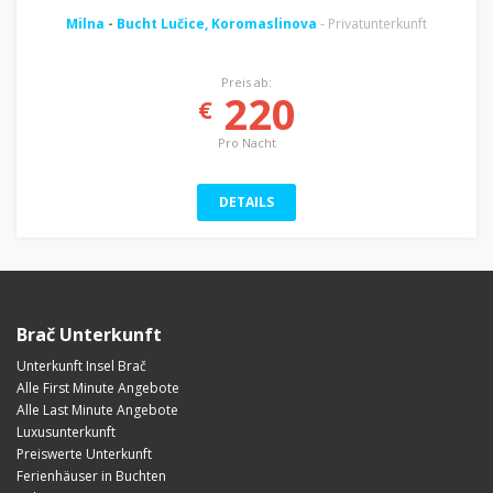
Milna
-
Bucht Lučice, Koromaslinova
- Privatunterkunft
Preis ab:
220
€
Pro Nacht
DETAILS
Brač Unterkunft
Unterkunft Insel Brač
Alle First Minute Angebote
Alle Last Minute Angebote
Luxusunterkunft
Preiswerte Unterkunft
Ferienhäuser in Buchten