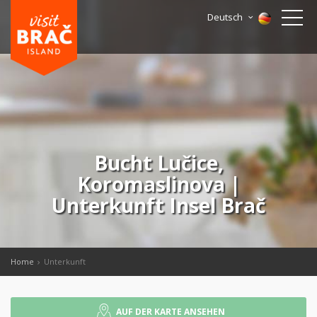
Deutsch
Bucht Lučice,
Koromaslinova |
Unterkunft Insel Brač
Home
Unterkunft
AUF DER KARTE ANSEHEN