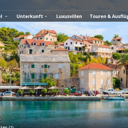
el
Unterkunft
Luxusvillen
Touren & Ausfl
A
ten (1)