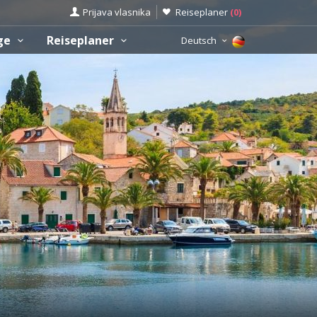
Prijava vlasnika
Reiseplaner
(
0
)
üge
Reiseplaner
Deutsch