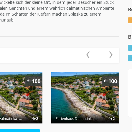
ickelte sich der kleine Ort, in dem jeder Besucher ein Stück
kalen Gerichten und einem wahrlich dalmatinischen Ambiente
R
e im Schatten der Kiefern machen Splitska zu einem
nurlaub.
B
‹
›
100
100
€
€
almatinka -...
4+2
Ferienhaus Dalmatinka -...
4+2