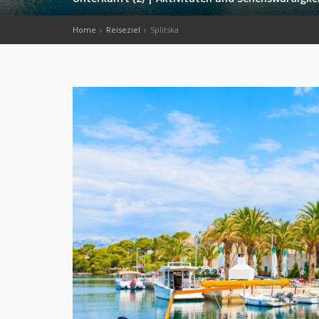
Home
Reiseziel
Splitska