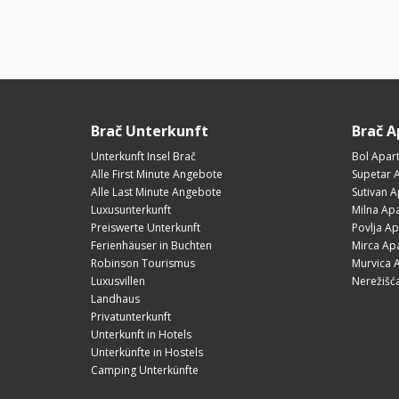
Brač Unterkunft
Brač 
Unterkunft Insel Brač
Bol Apar
Alle First Minute Angebote
Supetar 
Alle Last Minute Angebote
Sutivan 
Luxusunterkunft
Milna Ap
Preiswerte Unterkunft
Povlja A
Ferienhäuser in Buchten
Mirca Ap
Robinson Tourismus
Murvica 
Luxusvillen
Nerežišć
Landhaus
Privatunterkunft
Unterkunft in Hotels
Unterkünfte in Hostels
Camping Unterkünfte