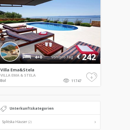
242
€
4+0
von/pro Tag
Villa Ema&Stela
VILLA EMA & STELA
+
Bol
11747
Unterkunftskategorien
Splitska Häuser
(2)