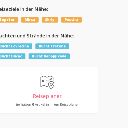
eiseziele in der Nähe:
Supetar
Mirca
Škrip
Postira
uchten und Strände in der Nähe:
Bucht Lovrečina
Bucht Trstena
Bucht Dučac
Bucht Konopjikova
Reiseplaner
Sie haben
0
Artikel in Ihrem Reiseplaner