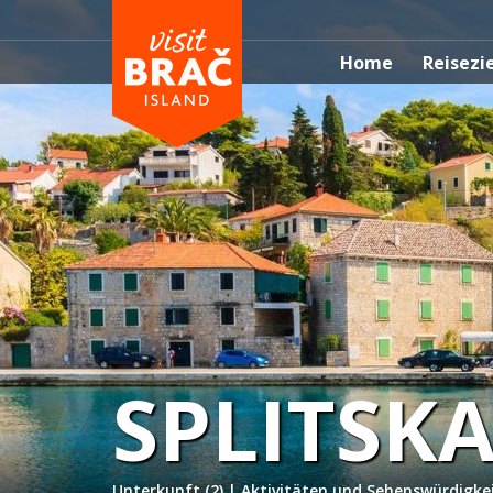
Home
Reisezi
SPLITSK
Unterkunft (2)
|
Aktivitäten und Sehenswürdigkei