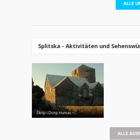
ALLE U
Splitska - Aktivitäten und Sehenswü
Škrip i Donji Humac –...
ALLE AUS