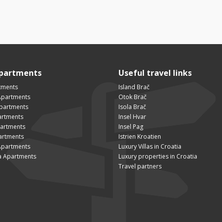
Apartments
Useful travel links
tments
Island Brač
Apartments
Otok Brač
Apartments
Isola Brač
artments
Insel Hvar
partments
Insel Pag
artments
Istrien Kroatien
Apartments
Luxury Villas in Croatia
a Apartments
Luxury properties in Croatia
Travel partners