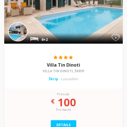
+
6+2
Villa Tin Dinoti
VILLA TIN DINOTI, ŠKRIP
Škrip
- Luxusvillen
Preis ab:
100
€
Pro Nacht
DETAILS