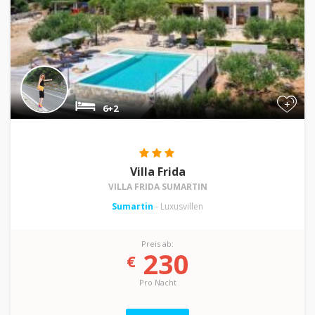
+
6+2
Villa Frida
VILLA FRIDA SUMARTIN
Sumartin
- Luxusvillen
Preis ab:
230
€
Pro Nacht