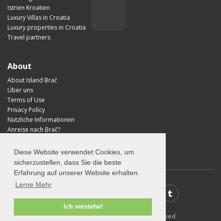
Istrien Kroatien
Luxury Villas in Croatia
Luxury properties in Croatia
Travel partners
About
About Island Brač
Über uns
Terms of Use
Privacy Policy
Nützliche Informationen
Anreise nach Brač?
Visit Croatia
Diese Website verwendet Cookies, um
sicherzustellen, dass Sie die beste
Erfahrung auf unserer Website erhalten.
Lerne Mehr
Ich verstehe!
© 2026 VisitBrac.com - All rights reserved