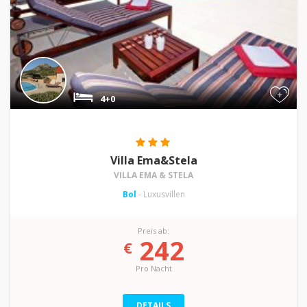
+
4+0
Villa Ema&Stela
VILLA EMA & STELA
Bol
- Luxusvillen
Preis ab:
242
€
Pro Nacht
DETAILS