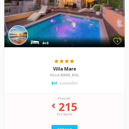
+
4+0
Villa Mare
VILLA MARE, BOL
Bol
- Luxusvillen
Preis ab:
215
€
Pro Nacht