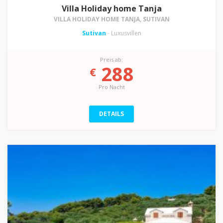
Villa Holiday home Tanja
VILLA HOLIDAY HOME TANJA, SUTIVAN
Sutivan
- Luxusvillen
Preis ab:
288
€
Pro Nacht
DETAILS