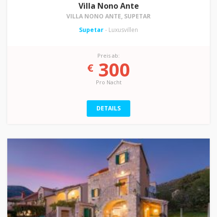
Villa Nono Ante
VILLA NONO ANTE, SUPETAR
Supetar
- Luxusvillen
Preis ab:
300
€
Pro Nacht
DETAILS