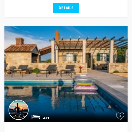
DETAILS
+
4+1