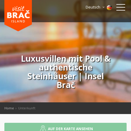
Deutsch
Luxusvillen mit Pool &
authentische
Steinhäuser | Insel
Brač
Home
Unterkunft
AUF DER KARTE ANSEHEN