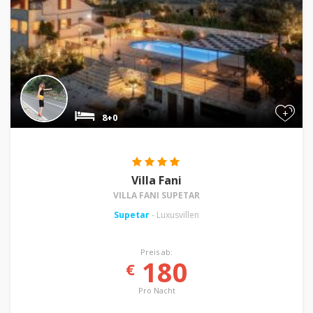
+
8+0
Villa Fani
VILLA FANI SUPETAR
Supetar
- Luxusvillen
Preis ab:
180
€
Pro Nacht