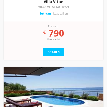
Villa Vitae
VILLA VITAE SUTIVAN
Sutivan
- Luxusvillen
Preis ab:
790
€
Pro Nacht
DETAILS