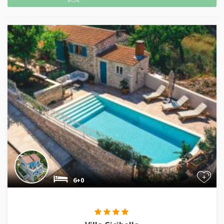
+
6+0