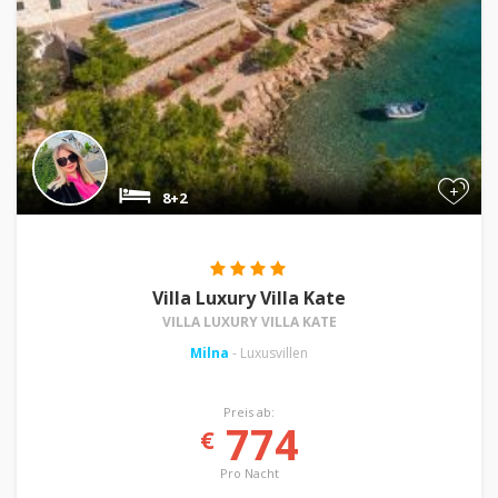
+
8+2
Villa Luxury Villa Kate
VILLA LUXURY VILLA KATE
Milna
- Luxusvillen
Preis ab:
774
€
Pro Nacht