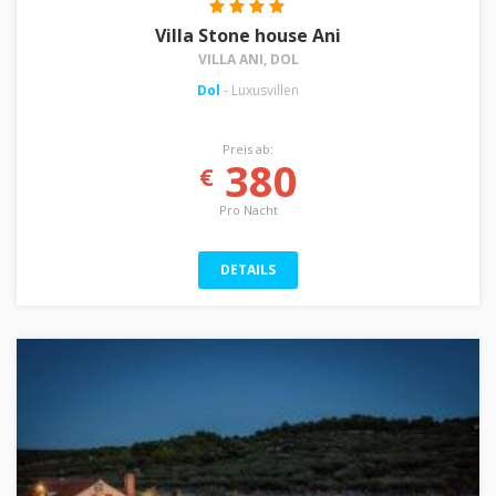
Villa Stone house Ani
VILLA ANI, DOL
Dol
- Luxusvillen
Preis ab:
380
€
Pro Nacht
DETAILS