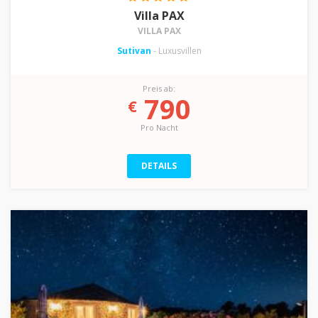
Villa PAX
VILLA PAX
Sutivan
- Luxusvillen
Preis ab:
790
€
Pro Nacht
DETAILS