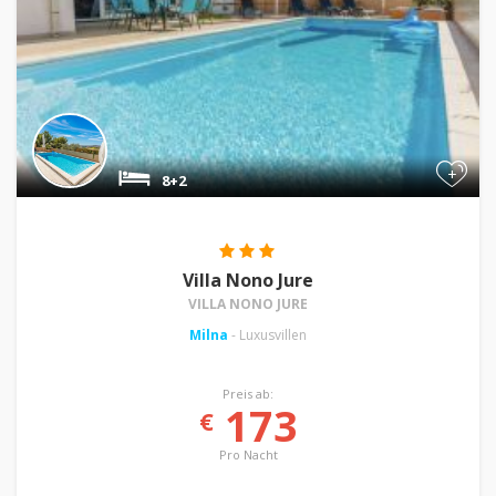
+
8+2
Villa Nono Jure
VILLA NONO JURE
Milna
- Luxusvillen
Preis ab:
173
€
Pro Nacht