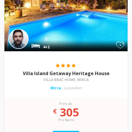
+
4+2
Villa Island Getaway Heritage House
VILLA BRAČ HOME, MIRCA
Mirca
- Luxusvillen
Preis ab:
305
€
Pro Nacht