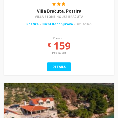
Villa Bračuta, Postira
VILLA STONE HOUSE BRAČUTA
Postira
-
Bucht Konopjikova
- Luxusvillen
Preis ab:
159
€
Pro Nacht
DETAILS