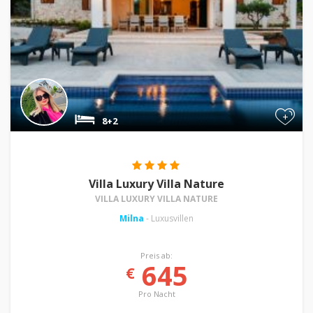
+
8+2
Villa Luxury Villa Nature
VILLA LUXURY VILLA NATURE
Milna
- Luxusvillen
Preis ab:
645
€
Pro Nacht