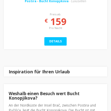
Postira
-
Bucht Konopjikova
- Luxusvillen
Preis ab:
159
€
Pro Nacht
DETAILS
Inspiration für Ihren Urlaub
Weshalb einen Besuch wert Bucht
Konopjikova?
An der Nordküste der Insel Brač, zwischen Postira und
Pučišća, liegt die Bucht Konopjikova. Die Bucht ist mit