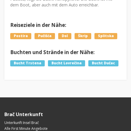
dem Boot, aber auch mit dem Auto erreichbar.
Reiseziele in der Nähe:
Postira
Pučišća
Dol
Škrip
Splitska
Buchten und Strände in der Nähe:
Bucht Trstena
Bucht Lovrečina
Bucht Dučac
Brač Unterkunft
Unterkunft Insel Brač
Alle First Minute Angebote