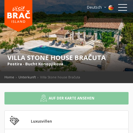
Deutsch
VILLA STONE HOUSE BRAČUTA
Postira
-
Bucht Konopjikova
Home
Unterkunft
Villa Stone house Bračuta
AUF DER KARTE ANSEHEN
Luxusvillen