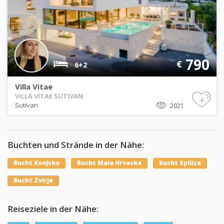
790
€
6+2
Villa Vitae
VILLA VITAE SUTIVAN
+
Sutivan
2021
Buchten und Strände in der Nähe:
Bucht Konjska
Bucht Mala Hrvaska
Bucht Spilice
Bucht Zvirje
Reiseziele in der Nähe: