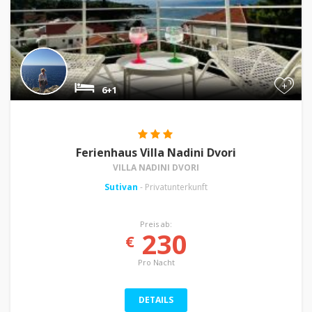
+
6+1
Ferienhaus Villa Nadini Dvori
VILLA NADINI DVORI
Sutivan
- Privatunterkunft
Preis ab:
230
€
Pro Nacht
DETAILS