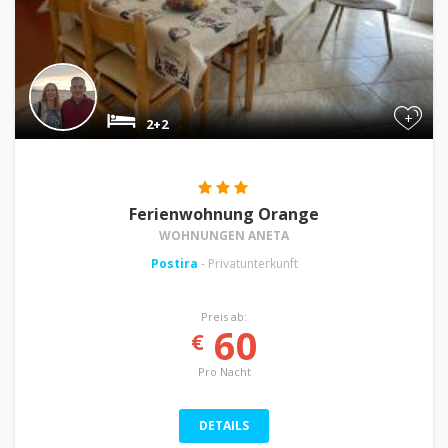
+
2+2
Ferienwohnung Orange
WOHNUNGEN ANETA
Postira
- Privatunterkunft
Preis ab:
60
€
Pro Nacht
DETAILS