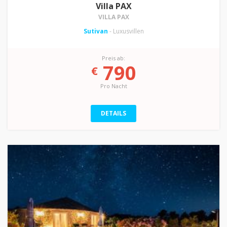
Villa PAX
VILLA PAX
Sutivan
- Luxusvillen
Preis ab:
790
€
Pro Nacht
DETAILS