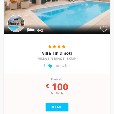
+
6+2
Villa Tin Dinoti
VILLA TIN DINOTI, ŠKRIP
Škrip
- Luxusvillen
Preis ab:
100
€
Pro Nacht
DETAILS