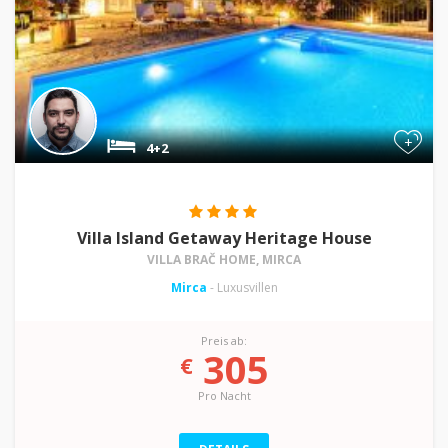
+
4+2
Villa Island Getaway Heritage House
VILLA BRAČ HOME, MIRCA
Mirca
- Luxusvillen
Preis ab:
305
€
Pro Nacht