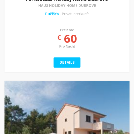
HAUS HOLIDAY HOME DUBROVE
Pučišća
- Privatunterkunft
Preis ab:
60
€
Pro Nacht
DETAILS