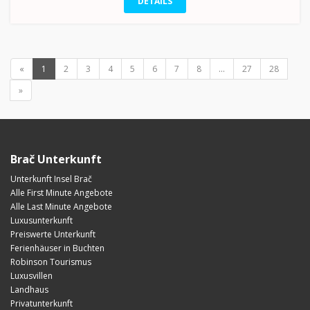
DETAILS
«
1
2
3
4
5
6
7
8
...
27
28
»
Brač Unterkunft
Unterkunft Insel Brač
Alle First Minute Angebote
Alle Last Minute Angebote
Luxusunterkunft
Preiswerte Unterkunft
Ferienhäuser in Buchten
Robinson Tourismus
Luxusvillen
Landhaus
Privatunterkunft