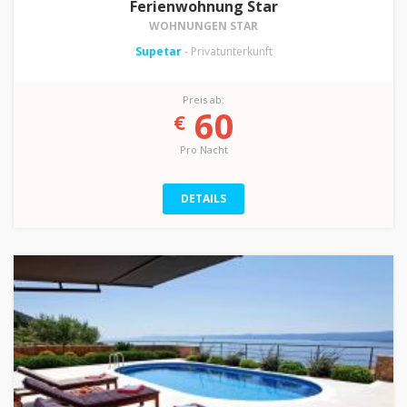
Ferienwohnung Star
WOHNUNGEN STAR
Supetar
- Privatunterkunft
Preis ab:
60
€
Pro Nacht
DETAILS