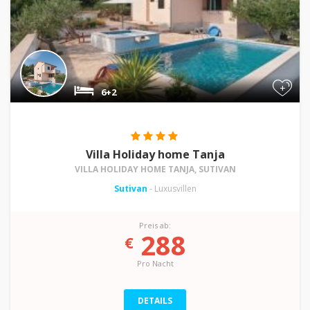
+
6+2
Villa Holiday home Tanja
VILLA HOLIDAY HOME TANJA, SUTIVAN
Sutivan
- Luxusvillen
Preis ab:
288
€
Pro Nacht
DETAILS