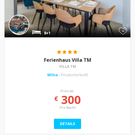
+
8+1
Ferienhaus Villa TM
VILLA TM
Milna
- Privatunterkunft
Preis ab:
300
€
Pro Nacht
DETAILS