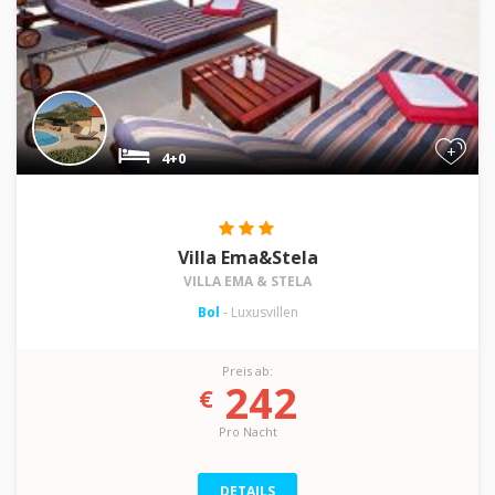
+
4+0
Villa Ema&Stela
VILLA EMA & STELA
Bol
- Luxusvillen
Preis ab:
242
€
Pro Nacht
DETAILS