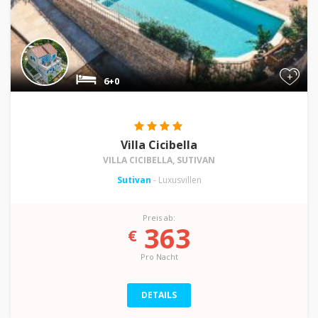
+
6+0
Villa Cicibella
VILLA CICIBELLA, SUTIVAN
Sutivan
- Luxusvillen
Preis ab:
363
€
Pro Nacht
DETAILS