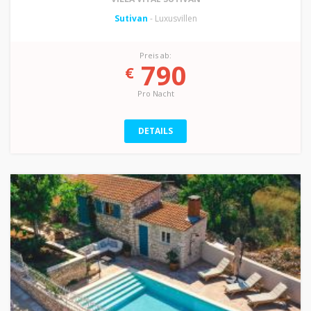
Sutivan
- Luxusvillen
Preis ab:
790
€
Pro Nacht
DETAILS