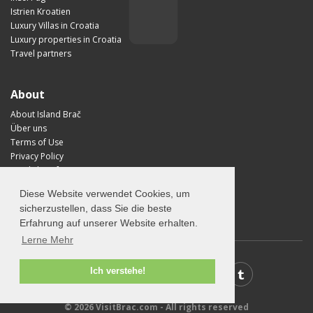
Istrien Kroatien
Luxury Villas in Croatia
Luxury properties in Croatia
Travel partners
About
About Island Brač
Über uns
Terms of Use
Privacy Policy
Nützliche Informationen
Anreise nach Brač?
Diese Website verwendet Cookies, um
Visit Croatia
sicherzustellen, dass Sie die beste
Erfahrung auf unserer Website erhalten.
Lerne Mehr
Ich verstehe!
© 2026 VisitBrac.com - All rights reserved