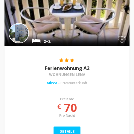
+
2+2
Ferienwohnung A2
WOHNUNGEN LENA
Mirca
- Privatunterkunft
Preis ab:
70
€
Pro Nacht
DETAILS