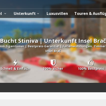
el
Unterkunft
Luxusvillen
Touren & Ausfl
Bucht Stiniva | Unterkunft Insel Brač
eim Eigentümer | Bestpreis-Garantie! | Ferienwohnungen, Zimmer, V
Insel Brač
Schnell & Einfach
100% sicher
100% Bestpreis