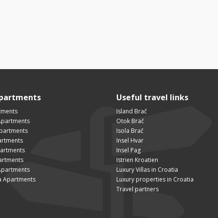
Apartments
Useful travel links
tments
Island Brač
Apartments
Otok Brač
Apartments
Isola Brač
artments
Insel Hvar
partments
Insel Pag
artments
Istrien Kroatien
Apartments
Luxury Villas in Croatia
a Apartments
Luxury properties in Croatia
Travel partners