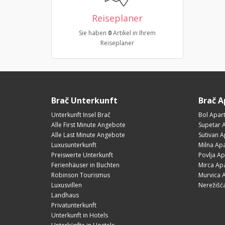
Reiseplaner
Sie haben
0
Artikel in Ihrem
Reiseplaner
Brač Unterkunft
Brač 
Unterkunft Insel Brač
Bol Apar
Alle First Minute Angebote
Supetar 
Alle Last Minute Angebote
Sutivan 
Luxusunterkunft
Milna Ap
Preiswerte Unterkunft
Povlja A
Ferienhäuser in Buchten
Mirca Ap
Robinson Tourismus
Murvica 
Luxusvillen
Nerežišć
Landhaus
Privatunterkunft
Unterkunft in Hotels