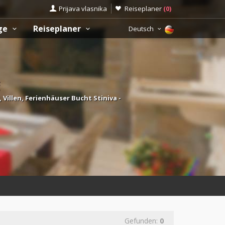
Prijava vlasnika
Reiseplaner
(
0
)
üge
Reiseplaner
Deutsch
illen, Ferienhäuser Bucht Stiniva -
Gefunden:
0