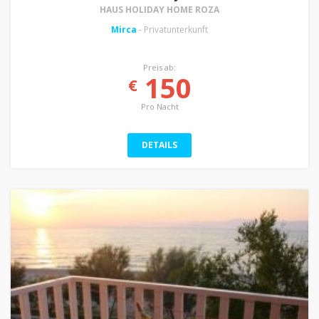
HAUS HOLIDAY HOME ROZA
Mirca
- Privatunterkunft
Preis ab:
150
€
Pro Nacht
DETAILS