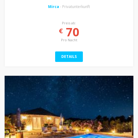
Mirca
- Privatunterkunft
Preis ab:
70
€
Pro Nacht
DETAILS