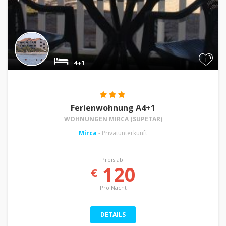
+
4+1
Ferienwohnung A4+1
WOHNUNGEN MIRCA (SUPETAR)
Mirca
- Privatunterkunft
Preis ab:
120
€
Pro Nacht
DETAILS