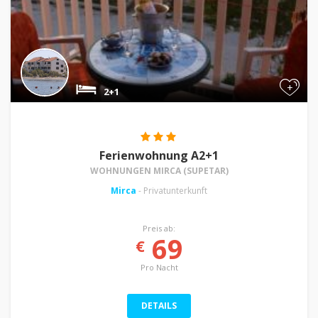
+
2+1
Ferienwohnung A2+1
WOHNUNGEN MIRCA (SUPETAR)
Mirca
- Privatunterkunft
Preis ab:
69
€
Pro Nacht
DETAILS