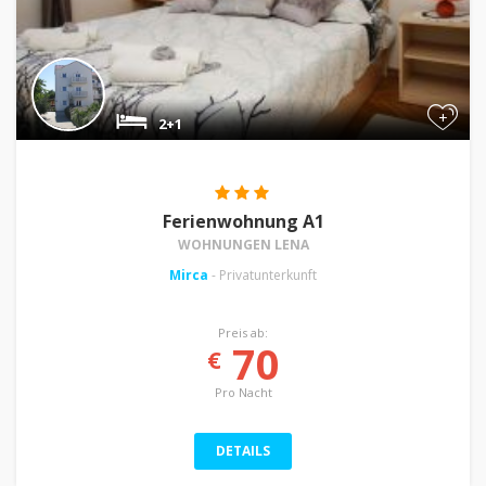
+
2+1
Ferienwohnung A1
WOHNUNGEN LENA
Mirca
- Privatunterkunft
Preis ab:
70
€
Pro Nacht
DETAILS