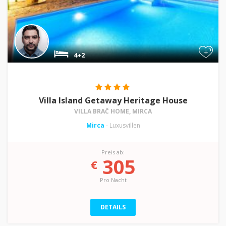
+
4+2
Villa Island Getaway Heritage House
VILLA BRAČ HOME, MIRCA
Mirca
- Luxusvillen
Preis ab:
305
€
Pro Nacht
DETAILS