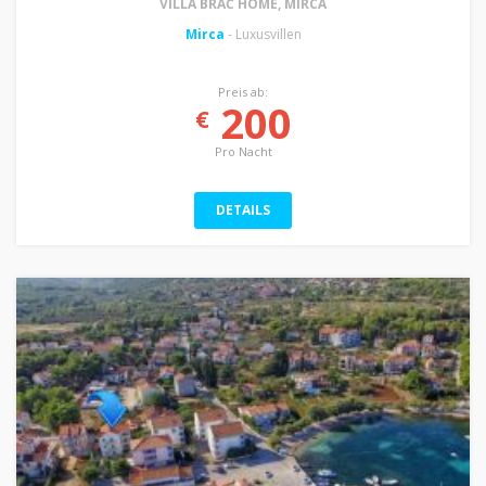
VILLA BRAČ HOME, MIRCA
Mirca
- Luxusvillen
Preis ab:
200
€
Pro Nacht
DETAILS