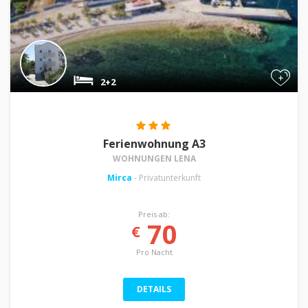
+
2+2
Ferienwohnung A3
WOHNUNGEN LENA
Mirca
- Privatunterkunft
Preis ab:
70
€
Pro Nacht
DETAILS