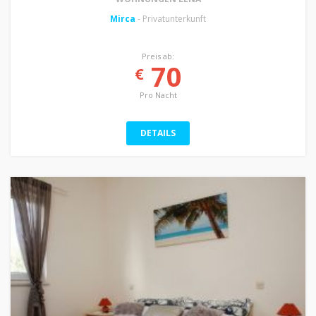
Mirca
- Privatunterkunft
Preis ab:
70
€
Pro Nacht
DETAILS