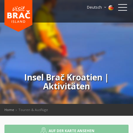
Deutsch
Insel Brač Kroatien |
Aktivitäten
Home
Touren & Ausflüge
AUF DER KARTE ANSEHEN