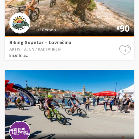
90
€
1-12 Person
Biking Supetar – Lovrečina
+
AKTIVITÄTEN / RADFAHREN
Insel Brač