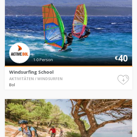
40
€
1-0 Person
Windsurfing School
+
AKTIVITÄTEN / WINDSURFEN
Bol