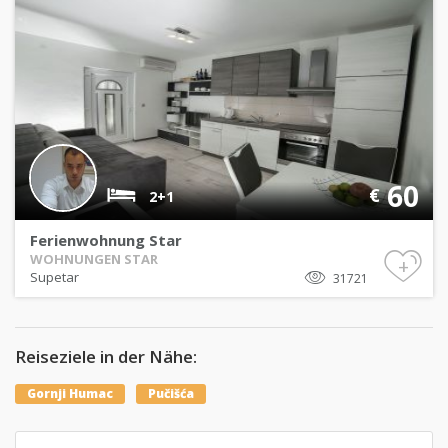
60
€
2+1
Ferienwohnung Star
WOHNUNGEN STAR
+
Supetar
31721
Reiseziele in der Nähe:
Gornji Humac
Pučišća