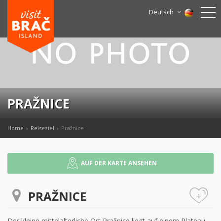
Deutsch
PRAŽNICE
Home
Reiseziel
Pražnice
AUF DER KARTE ANSEHEN
PRAŽNICE
+
Der kleine mittelalterliche Ort Pražnice liegt auf einem Plateau