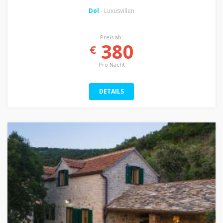
Dol
- Luxusvillen
Preis ab:
380
€
Pro Nacht
DETAILS