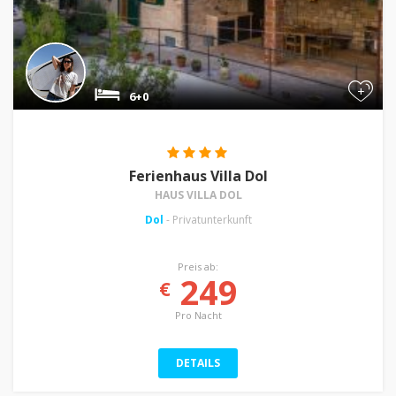
+
6+0
Ferienhaus Villa Dol
HAUS VILLA DOL
Dol
- Privatunterkunft
Preis ab:
249
€
Pro Nacht
DETAILS