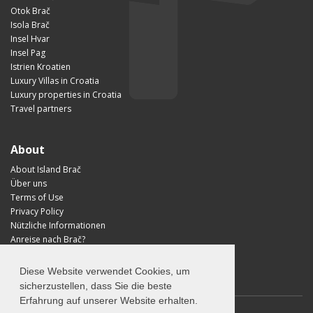
Otok Brač
Isola Brač
Insel Hvar
Insel Pag
Istrien Kroatien
Luxury Villas in Croatia
Luxury properties in Croatia
Travel partners
About
About Island Brač
Über uns
Terms of Use
Privacy Policy
Nützliche Informationen
Anreise nach Brač?
Visit Croatia
Diese Website verwendet Cookies, um
sicherzustellen, dass Sie die beste
Erfahrung auf unserer Website erhalten.