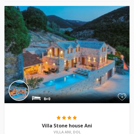
+
8+0
Villa Stone house Ani
VILLA ANI, DOL