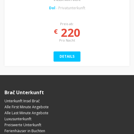
Dol
- Privatunterkunft
Preis ab:
220
€
Pro Nacht
DETAILS
Brač Unterkunft
Unterkunft Insel Brač
Alle First Minute Angebote
Alle Last Minute Angebote
Luxusunterkunft
Preiswerte Unterkunft
Ferienhäuser in Buchten