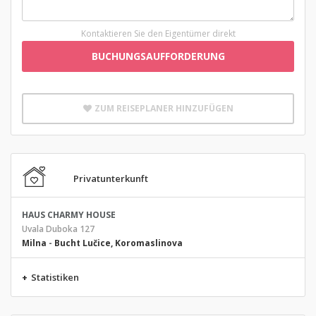
Kontaktieren Sie den Eigentümer direkt
BUCHUNGSAUFFORDERUNG
ZUM REISEPLANER HINZUFÜGEN
Privatunterkunft
HAUS CHARMY HOUSE
Uvala Duboka 127
Milna
-
Bucht Lučice, Koromaslinova
+
Statistiken