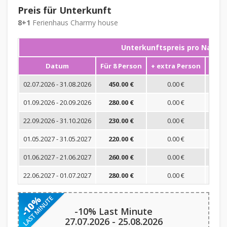
Preis für Unterkunft
8+1
Ferienhaus Charmy house
Unterkunftspreis pro Nacht
Datum
Für 8 Person
+ extra Person
Mini
02.07.2026 - 31.08.2026
450.00 €
0.00 €
01.09.2026 - 20.09.2026
280.00 €
0.00 €
22.09.2026 - 31.10.2026
230.00 €
0.00 €
01.05.2027 - 31.05.2027
220.00 €
0.00 €
01.06.2027 - 21.06.2027
260.00 €
0.00 €
22.06.2027 - 01.07.2027
280.00 €
0.00 €
-10% Last Minute
27.07.2026 - 25.08.2026