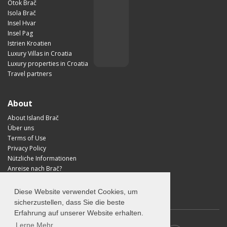
Otok Brač
Isola Brač
Insel Hvar
Insel Pag
Istrien Kroatien
Luxury Villas in Croatia
Luxury properties in Croatia
Travel partners
About
About Island Brač
Über uns
Terms of Use
Privacy Policy
Nützliche Informationen
Anreise nach Brač?
Visit Croatia
Diese Website verwendet Cookies, um
sicherzustellen, dass Sie die beste
Erfahrung auf unserer Website erhalten.
Lerne Mehr