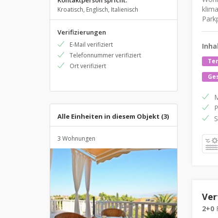
Kontaktperson spricht:
klima
Kroatisch, Englisch, Italienisch
Parkp
Verifizierungen
E-Mail verifiziert
Inha
Telefonnummer verifiziert
Ter
Ort verifiziert
Ges
M
P
Alle Einheiten in diesem Objekt (3)
S
3 Wohnungen
Ver
2+0
F