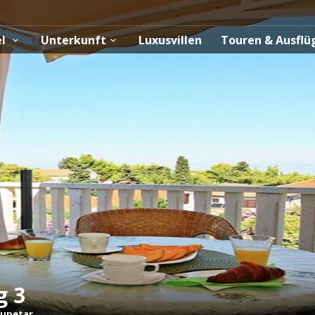
el
Unterkunft
Luxusvillen
Touren & Ausfl
g 3
upetar