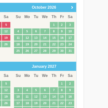
October
2026
Sa
Su
Mo
Tu
We
Th
Fr
Sa
5
1
2
3
12
4
5
6
7
8
9
10
19
11
12
13
14
15
16
17
26
18
19
20
21
22
23
24
25
26
27
28
29
30
31
January
2027
Sa
Su
Mo
Tu
We
Th
Fr
Sa
5
1
2
12
3
4
5
6
7
8
9
19
10
11
12
13
14
15
16
26
17
18
19
20
21
22
23