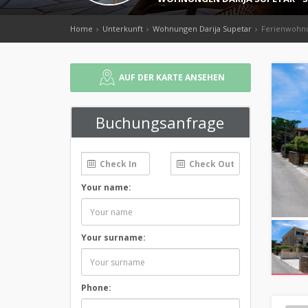
Home
Unterkunft
Wohnungen Darija Supetar
Ferienwohn
AUF DER KARTE ANSEHEN
Buchungsanfrage
Your name:
Your surname:
Phone: