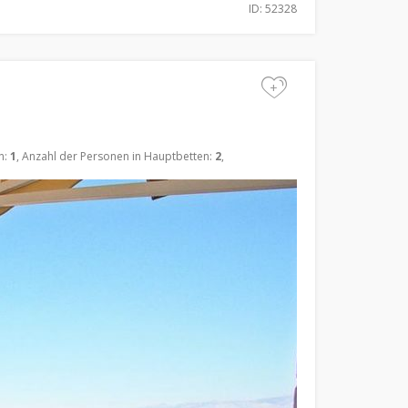
ID: 52328
+
n:
1
, Anzahl der Personen in Hauptbetten:
2
,