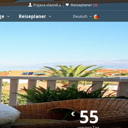
Prijava vlasnika
Reiseplaner
(
0
)
üge
Reiseplaner
Deutsch
55
€
von/pro Tag