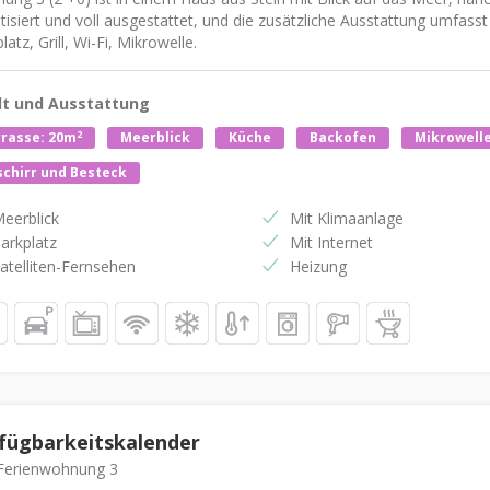
tisiert und voll ausgestattet, und die zusätzliche Ausstattung umfass
latz, Grill, Wi-Fi, Mikrowelle.
lt und Ausstattung
2
rasse: 20m
Meerblick
Küche
Backofen
Mikrowell
chirr und Besteck
eerblick
Mit Klimaanlage
arkplatz
Mit Internet
atelliten-Fernsehen
Heizung
fügbarkeitskalender
erienwohnung 3