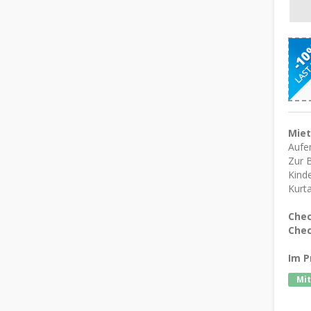
Mie
Aufen
Zur 
Kinde
Kurta
Chec
Chec
Im P
Mit