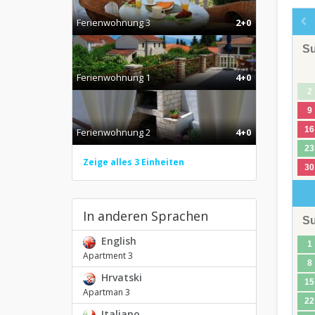
Ferienwohnung 3
2+0
S
Ferienwohnung 1
4+0
2
9
16
Ferienwohnung 2
4+0
23
Zeige alles 3 Einheiten
30
In anderen Sprachen
S
English
1
Apartment 3
8
Hrvatski
15
Apartman 3
22
Italiano