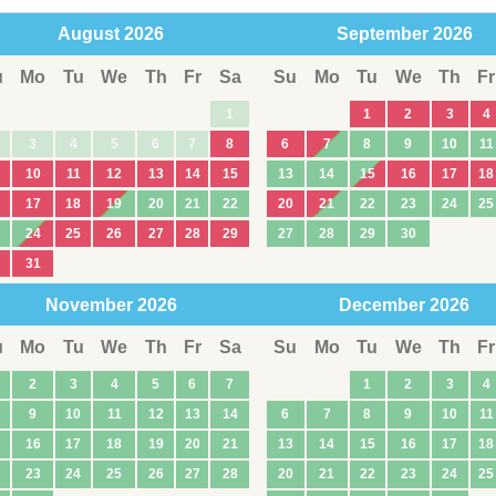
August
2026
September
2026
u
Mo
Tu
We
Th
Fr
Sa
Su
Mo
Tu
We
Th
Fr
1
1
2
3
4
3
4
5
6
7
8
6
7
8
9
10
11
10
11
12
13
14
15
13
14
15
16
17
18
17
18
19
20
21
22
20
21
22
23
24
25
24
25
26
27
28
29
27
28
29
30
31
November
2026
December
2026
u
Mo
Tu
We
Th
Fr
Sa
Su
Mo
Tu
We
Th
Fr
2
3
4
5
6
7
1
2
3
4
9
10
11
12
13
14
6
7
8
9
10
11
16
17
18
19
20
21
13
14
15
16
17
18
23
24
25
26
27
28
20
21
22
23
24
25