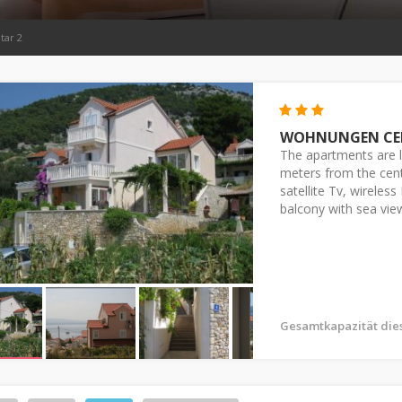
tar 2
WOHNUNGEN CE
The apartments are 
meters from the cent
satellite Tv, wireles
balcony with sea vie
Gesamtkapazität die