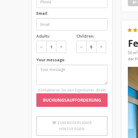
4+
Email:
Adults:
Children:
Fe
2
50 m
der P
Your message:
Kontaktieren Sie den Eigentümer direkt
BUCHUNGSAUFFORDERUNG
ZUM REISEPLANER
HINZUFÜGEN