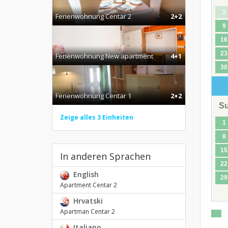
2
Ferienwohnung Centar 2
2+2
9
16
23
Ferienwohnung New apartment
4+1
30
Ferienwohnung Centar 1
2+2
S
Zeige alles 3 Einheiten
1
8
15
In anderen Sprachen
22
English
29
Apartment Centar 2
Hrvatski
Apartman Centar 2
Italiano