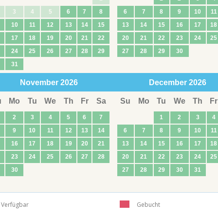
3
4
5
6
7
8
6
7
8
9
10
11
10
11
12
13
14
15
13
14
15
16
17
18
17
18
19
20
21
22
20
21
22
23
24
25
24
25
26
27
28
29
27
28
29
30
31
November
2026
December
2026
u
Mo
Tu
We
Th
Fr
Sa
Su
Mo
Tu
We
Th
Fr
2
3
4
5
6
7
1
2
3
4
9
10
11
12
13
14
6
7
8
9
10
11
16
17
18
19
20
21
13
14
15
16
17
18
23
24
25
26
27
28
20
21
22
23
24
25
30
27
28
29
30
31
Verfügbar
Gebucht