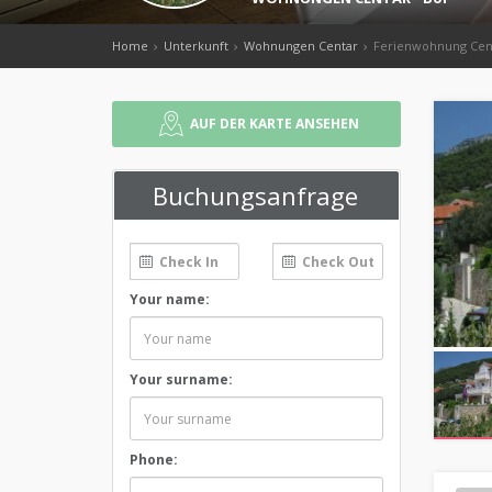
Home
Unterkunft
Wohnungen Centar
Ferienwohnung Cen
AUF DER KARTE ANSEHEN
Buchungsanfrage
Your name:
Your surname:
Phone: