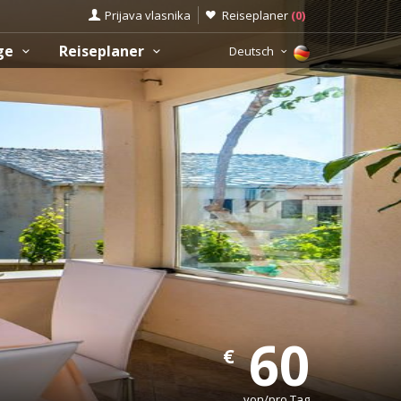
Prijava vlasnika
Reiseplaner
(
0
)
üge
Reiseplaner
Deutsch
60
€
von/pro Tag