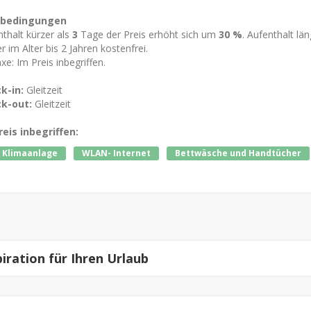
tbedingungen
thalt kürzer als
3
Tage der Preis erhöht sich um
30 %
. Aufenthalt lä
r im Alter bis 2 Jahren kostenfrei.
xe: Im Preis inbegriffen.
k-in:
Gleitzeit
k-out:
Gleitzeit
reis inbegriffen:
 Klimaanlage
WLAN- Internet
Bettwäsche und Handtücher
piration für Ihren Urlaub