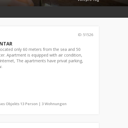
ID: 51526
NTAR
located only 60 meters from the sea and 50
er. Apartment is equipped with air condition,
s Internet, The apartments have privat parking,
w.
ses Objekts 13 Person | 3 Wohnungen