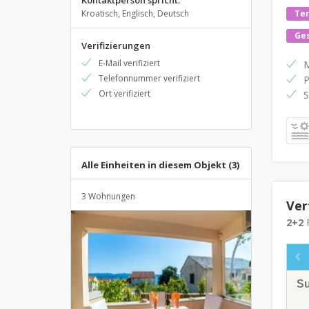
Kontaktperson spricht:
Kroatisch, Englisch, Deutsch
Te
Ges
Verifizierungen
E-Mail verifiziert
M
Telefonnummer verifiziert
P
Ort verifiziert
S
Alle Einheiten in diesem Objekt (3)
3 Wohnungen
Ver
2+2
F
S