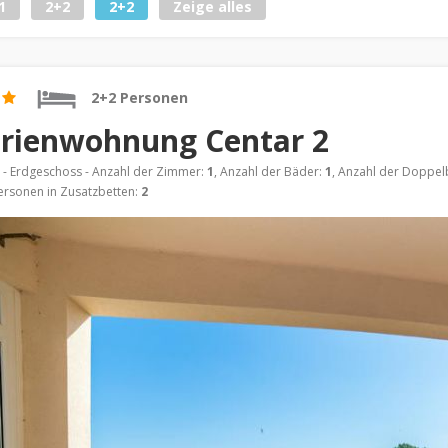
1
2+2
2+2
Zeige alles
2+2 Personen
rienwohnung Centar 2
- Erdgeschoss - Anzahl der Zimmer:
1
, Anzahl der Bäder:
1
, Anzahl der Doppel
ersonen in Zusatzbetten:
2