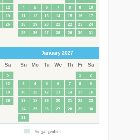
12
4
5
6
7
8
9
10
19
11
12
13
14
15
16
17
26
18
19
20
21
22
23
24
25
26
27
28
29
30
31
January
2027
Sa
Su
Mo
Tu
We
Th
Fr
Sa
5
1
2
12
3
4
5
6
7
8
9
19
10
11
12
13
14
15
16
26
17
18
19
20
21
22
23
24
25
26
27
28
29
30
31
Vergangenheit