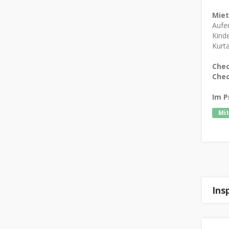
Mie
Aufen
Kinde
Kurta
Chec
Chec
Im P
Mit
Ins