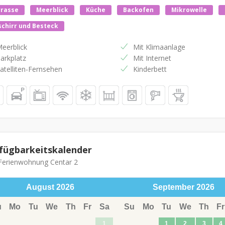
rrasse
Meerblick
Küche
Backofen
Mikrowelle
chirr und Besteck
eerblick
Mit Klimaanlage
arkplatz
Mit Internet
atelliten-Fernsehen
Kinderbett
fügbarkeitskalender
erienwohnung Centar 2
August
2026
September
2026
u
Mo
Tu
We
Th
Fr
Sa
Su
Mo
Tu
We
Th
Fr
1
1
2
3
4