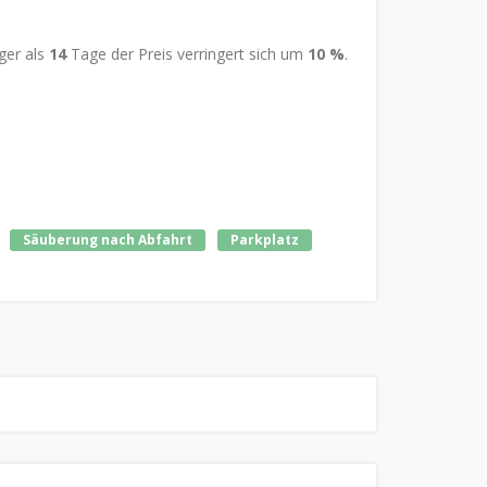
nger als
14
Tage der Preis verringert sich um
10 %
.
Säuberung nach Abfahrt
Parkplatz