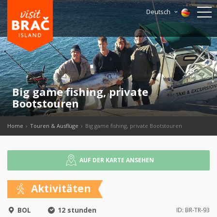
Deutsch
Big game fishing, private
Bootstouren
Home
Touren & Ausflüge
Big game fishing, private Bootstouren
AUF DER KARTE ANSEHEN
Aktivitäten
BOL
12 stunden
ID: BR-TR-93