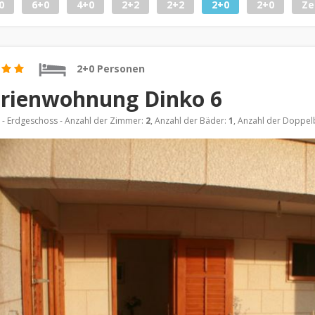
0
6+0
4+0
2+2
2+2
2+0
2+0
Ze
2+0 Personen
rienwohnung Dinko 6
- Erdgeschoss - Anzahl der Zimmer:
2
, Anzahl der Bäder:
1
, Anzahl der Doppel