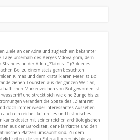
hen Ziele an der Adria und zugleich ein bekannter
ne Lage unterhalb des Berges Vidova gora, dem
 Strandes an der Adria „Zlatni rat“ (Goldenes
 machen Bol zu einem stets gern besuchten
ilden Klimas und dem kristallklaren Meer ist Bol
trände ziehen Touristen aus der ganzen Welt an,
dschaftlichen Markenzeichen von Bol geworden ist.
wasserriff und streckt sich wie eine Zunge bis zu
römungen verändert die Spitze des „Zlatni rat“
und doch immer wieder interessantes Aussehen.
auch ein reiches kulturelles und historisches
ikanerkloster mit seiner reichen archäologischen
n aus der Barockzeit, der Pfarrkirche und den
matinischen Plätzen umsäumt sind. Zu dem
glichkeiten, die von Fahrradtouren bis hin zu