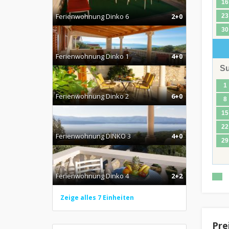
16
Ferienwohnung Dinko 6
2+0
23
30
Ferienwohnung Dinko 1
4+0
S
1
Ferienwohnung Dinko 2
6+0
8
15
22
Ferienwohnung DINKO 3
4+0
29
Ferienwohnung Dinko 4
2+2
Zeige alles 7 Einheiten
Pre