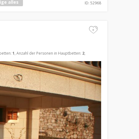
ige alles
ID: 52968
+
betten:
1
, Anzahl der Personen in Hauptbetten:
2
,