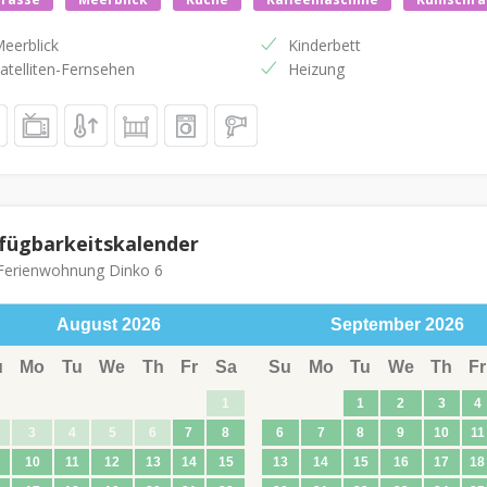
eerblick
Kinderbett
atelliten-Fernsehen
Heizung
fügbarkeitskalender
erienwohnung Dinko 6
August
2026
September
2026
u
Mo
Tu
We
Th
Fr
Sa
Su
Mo
Tu
We
Th
Fr
1
1
2
3
4
3
4
5
6
7
8
6
7
8
9
10
11
10
11
12
13
14
15
13
14
15
16
17
18