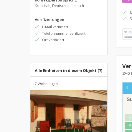
Kontaktperson spricht:
Kroatisch, Deutsch, Italienisch
M
S
Verifizierungen
E-Mail verifiziert
Telefonnummer verifiziert
Ort verifiziert
Ver
Alle Einheiten in diesem Objekt (7)
2+0
F
7 Wohnungen
S
2
9