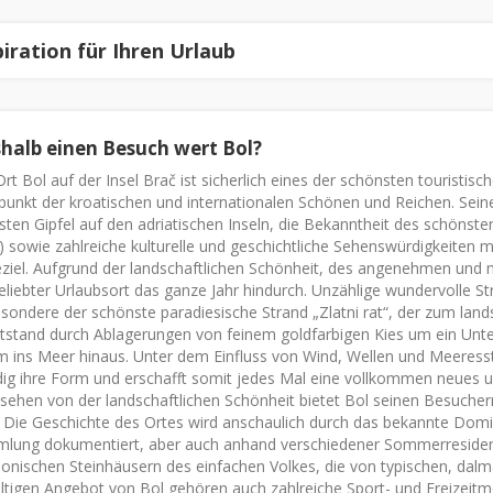
piration für Ihren Urlaub
halb einen Besuch wert Bol?
rt Bol auf der Insel Brač ist sicherlich eines der schönsten touristisc
fpunkt der kroatischen und internationalen Schönen und Reichen. Sei
ten Gipfel auf den adriatischen Inseln, die Bekanntheit des schönsten
 sowie zahlreiche kulturelle und geschichtliche Sehenswürdigkeiten
ziel. Aufgrund der landschaftlichen Schönheit, des angenehmen und m
eliebter Urlaubsort das ganze Jahr hindurch. Unzählige wundervolle S
sondere der schönste paradiesische Strand „Zlatni rat“, der zum lan
tstand durch Ablagerungen von feinem goldfarbigen Kies um ein Unter
 ins Meer hinaus. Unter dem Einfluss von Wind, Wellen und Meeresst
dig ihre Form und erschafft somit jedes Mal eine vollkommen neues 
ehen von der landschaftlichen Schönheit bietet Bol seinen Besuchern 
 Die Geschichte des Ortes wird anschaulich durch das bekannte Domin
lung dokumentiert, aber auch anhand verschiedener Sommerresidenze
onischen Steinhäusern des einfachen Volkes, die von typischen, dal
ältigen Angebot von Bol gehören auch zahlreiche Sport- und Freizeitmö