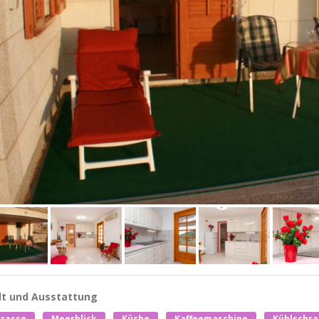
lt und Ausstattung
rrasse
Meerblick
Küche
Kaffeemaschine
Kühlschra