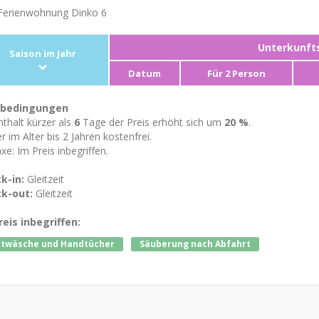
erienwohnung Dinko 6
Unterkunfts
Saison im Jahr
Datum
Für 2 Person
tbedingungen
thalt kürzer als
6
Tage der Preis erhöht sich um
20 %
.
r im Alter bis 2 Jahren kostenfrei.
xe: Im Preis inbegriffen.
k-in:
Gleitzeit
k-out:
Gleitzeit
reis inbegriffen:
ttwäsche und Handtücher
Säuberung nach Abfahrt