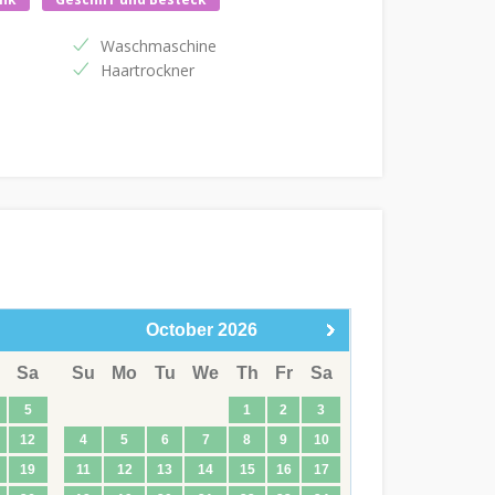
Waschmaschine
Haartrockner
October
2026
Sa
Su
Mo
Tu
We
Th
Fr
Sa
5
1
2
3
12
4
5
6
7
8
9
10
19
11
12
13
14
15
16
17