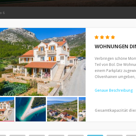
o 6
WOHNUNGEN DI
Verbringen schöne Mom
Teil von Bol. Die Wohnun
einem Parkplatz zugewie
Olivenhainen umgeben, w
Genaue Beschreibung
Gesamtkapazität die