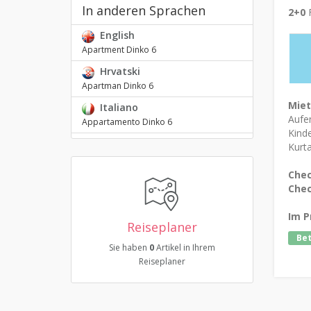
In anderen Sprachen
2+0
F
English
Apartment Dinko 6
Hrvatski
Apartman Dinko 6
Mie
Italiano
Aufen
Appartamento Dinko 6
Kinde
Kurta
Chec
Chec
Im P
Reiseplaner
Be
Sie haben
0
Artikel in Ihrem
Reiseplaner