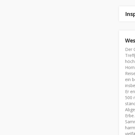
Ins
Wes
Der O
Tref
höchs
Horn)
Reise
ein b
insbe
Er en
500 m
stän
Abges
Erbe.
Samm
harm
vielf