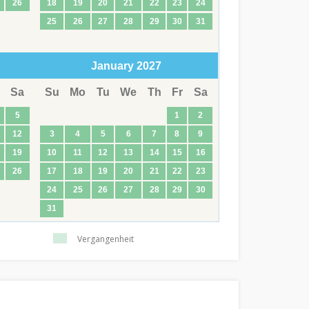
26
18
19
20
21
22
23
24
25
26
27
28
29
30
31
January
2027
Sa
Su
Mo
Tu
We
Th
Fr
Sa
5
1
2
12
3
4
5
6
7
8
9
19
10
11
12
13
14
15
16
26
17
18
19
20
21
22
23
24
25
26
27
28
29
30
31
Vergangenheit