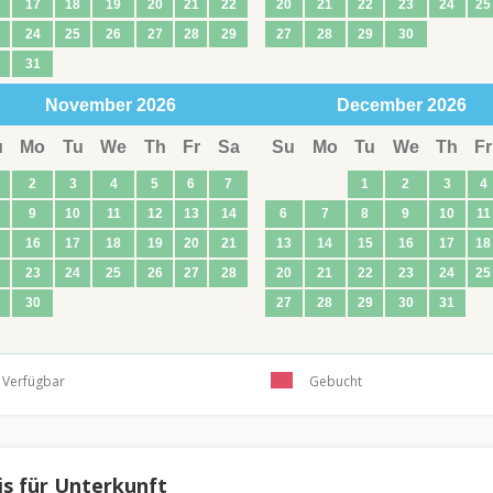
17
18
19
20
21
22
20
21
22
23
24
25
24
25
26
27
28
29
27
28
29
30
31
November
2026
December
2026
u
Mo
Tu
We
Th
Fr
Sa
Su
Mo
Tu
We
Th
Fr
2
3
4
5
6
7
1
2
3
4
9
10
11
12
13
14
6
7
8
9
10
11
16
17
18
19
20
21
13
14
15
16
17
18
23
24
25
26
27
28
20
21
22
23
24
25
30
27
28
29
30
31
Verfügbar
Gebucht
is für Unterkunft