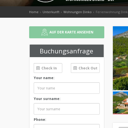
Home
Unterkunft
Wohnungen Dinko
Ferienwohnung Dink
AUF DER KARTE ANSEHEN
Buchungsanfrage
Your name:
Your surname:
Phone: