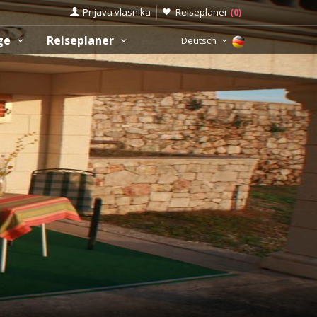
Prijava vlasnika
Reiseplaner
(
0
)
üge
Reiseplaner
Deutsch