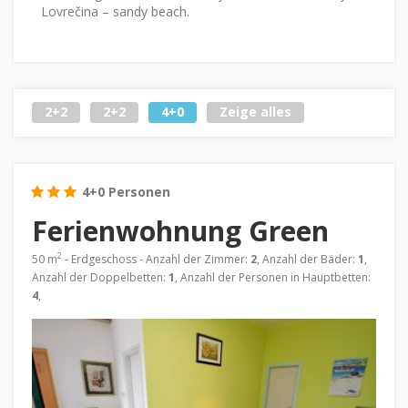
Lovrečina – sandy beach.
2+2
2+2
4+0
Zeige alles
4+0 Personen
Ferienwohnung Green
2
50 m
- Erdgeschoss - Anzahl der Zimmer:
2
, Anzahl der Bäder:
1
,
Anzahl der Doppelbetten:
1
, Anzahl der Personen in Hauptbetten:
4
,