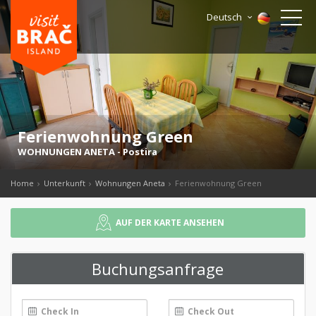
Deutsch
Ferienwohnung Green
WOHNUNGEN ANETA
-
Postira
Home
Unterkunft
Wohnungen Aneta
Ferienwohnung Green
AUF DER KARTE ANSEHEN
Buchungsanfrage