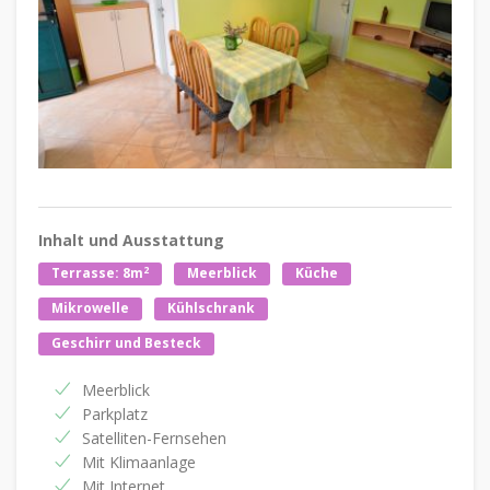
Inhalt und Ausstattung
2
Terrasse: 8m
Meerblick
Küche
Mikrowelle
Kühlschrank
Geschirr und Besteck
Meerblick
Parkplatz
Satelliten-Fernsehen
Mit Klimaanlage
Mit Internet