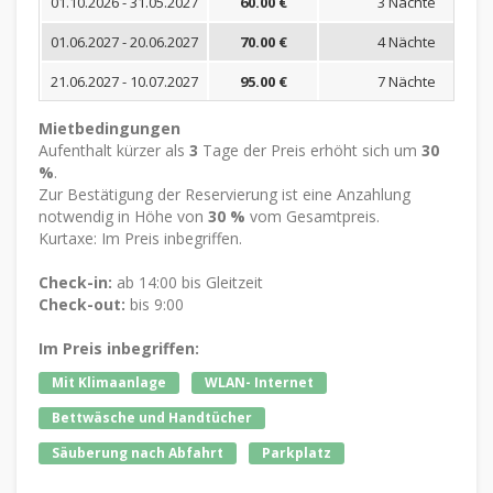
01.10.2026 - 31.05.2027
60.00 €
3 Nächte
01.06.2027 - 20.06.2027
70.00 €
4 Nächte
21.06.2027 - 10.07.2027
95.00 €
7 Nächte
Mietbedingungen
Aufenthalt kürzer als
3
Tage der Preis erhöht sich um
30
%
.
Zur Bestätigung der Reservierung ist eine Anzahlung
notwendig in Höhe von
30 %
vom Gesamtpreis.
Kurtaxe: Im Preis inbegriffen.
Check-in:
ab 14:00 bis Gleitzeit
Check-out:
bis 9:00
Im Preis inbegriffen:
Mit Klimaanlage
WLAN- Internet
Bettwäsche und Handtücher
Säuberung nach Abfahrt
Parkplatz