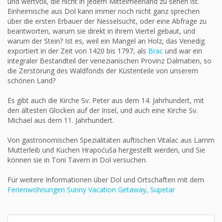
und wertvoll, die nicht in jedem Mittelmeerland zu sehen ist.
Einheimische aus Dol kann immer noch nicht ganz sprechen
über die ersten Erbauer der Nesselsucht, oder eine Abfrage zu
beantworten, warum sie direkt in ihrem Viertel gebaut, und
warum der Stein? Ist es, weil ein Mangel an Holz, das Venedig
exportiert in der Zeit von 1420 bis 1797, als
Brac
und war ein
integraler Bestandteil der venezianischen Provinz Dalmatien, so
die Zerstörung des Waldfonds der Küstenteile von unserem
schönen Land?
Es gibt auch die Kirche Sv. Peter aus dem 14. Jahrhundert, mit
den ältesten Glocken auf der Insel, und auch eine Kirche Sv.
Michael aus dem 11. Jahrhundert.
Von gastronomischen Spezialitäten auftischen Vitalac aus Lamm
Mutterleib und Kuchen Hrapoćuša hergestellt werden, und Sie
können sie in Toni Tavern in Dol versuchen.
Für weitere Informationen über Dol und Ortschaften mit dem
Ferienwohnungen Sunny Vacation Getaway, Supetar