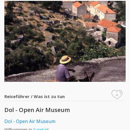
+
Reiseführer
/
Was ist zu tun
Dol - Open Air Museum
Dol - Open Air Museum
Willkommen in
Supetar
!