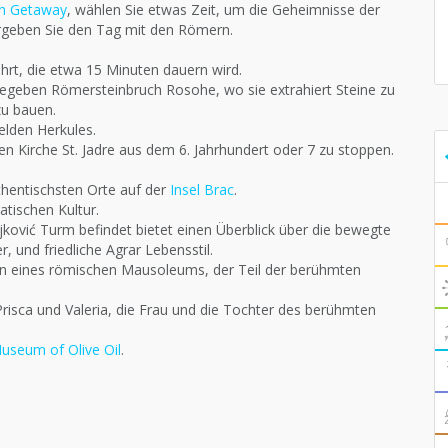
on Getaway
, wählen Sie etwas Zeit, um die Geheimnisse der
bergeben Sie den Tag mit den Römern.
ahrt, die etwa 15 Minuten dauern wird.
geben Römersteinbruch Rosohe, wo sie extrahiert Steine ​​zu
zu bauen.
elden Herkules.
hen Kirche St. Jadre aus dem 6. Jahrhundert oder 7 zu stoppen.
uthentischsten Orte auf der
Insel Brac
.
atischen Kultur.
ojković Turm befindet bietet einen Überblick über die bewegte
, und friedliche Agrar Lebensstil.
n eines römischen Mausoleums, der Teil der berühmten
isca und Valeria, die Frau und die Tochter des berühmten
useum of Olive Oil
.