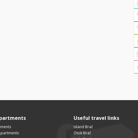
Apartments
Useful travel links
tments
Island Brač
Apartments
Otok Brač