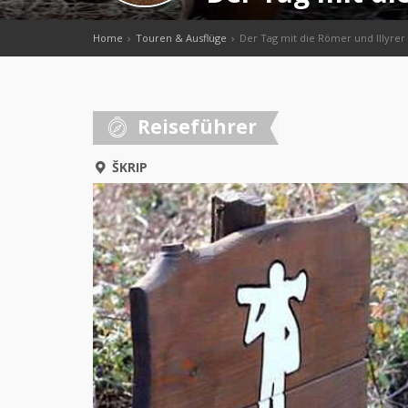
Home
Touren & Ausflüge
Der Tag mit die Römer und Illyrer
Reiseführer
ŠKRIP