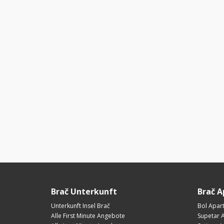
Brač Unterkunft
Brač 
Unterkunft Insel Brač
Bol Apar
Alle First Minute Angebote
Supetar 