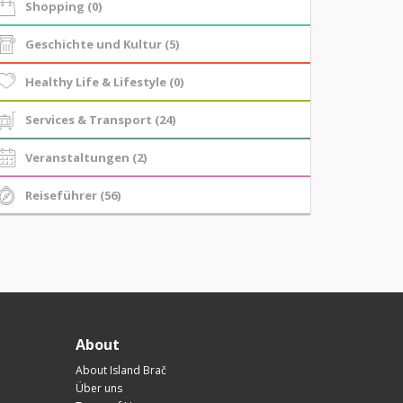
Shopping (0)
Geschichte und Kultur (5)
Healthy Life & Lifestyle (0)
Services & Transport (24)
Veranstaltungen (2)
Reiseführer (56)
About
About Island Brač
Über uns