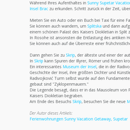
Während Ihres Aufenthaltes in
Sunny Supetar Vacati
Insel Brac
zu erkunden. Schritt zurück in der Zeit, ü
Mieten Sie ein Auto oder ein Buch bei Taxi für eine F
Sie können auch wandern, um
Splitska
und dann aufge
einem schönen Palast des Kaisers Diokletian in Split 
In Rosohe ist ansonsten die Entlastung des antiken H
Sie können auch auf die Überreste einer frühchristlic
Dann gehen Sie zu
Skrip
, der älteste und einer der a
In
Skrip
kann Spuren der Illyrer, Römer und frühen kro
Ein interessantes
Museum der Insel
, die in der Radiv
Geschichte der Insel, ihre größten Dichter und Künstler
Radivojković Turm selbst wurde auf den Fundamente
gebaut sind "Zyklopenmauern."
Die Legende besagt, dass er in das Mausoleum von Pr
Kaisers Diokletian begraben.
Am Ende des Besuchs
Skrip
, besuchen Sie die neue
M
Der Autor dieses Artikels:
Ferienwohnungen Sunny Vacation Getaway, Supetar