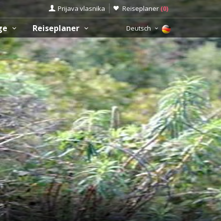
Prijava vlasnika
Reiseplaner
(
0
)
üge
Reiseplaner
Deutsch