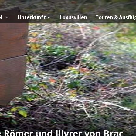
el
Unterkunft
Luxusvillen
Touren & Ausfl
e Römer und Illyrer von Brac