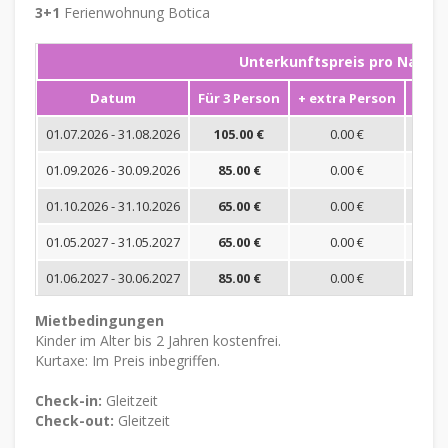
3+1
Ferienwohnung Botica
Unterkunftspreis pro Nacht
Datum
Für 3 Person
+ extra Person
Mini
01.07.2026 - 31.08.2026
105.00 €
0.00 €
01.09.2026 - 30.09.2026
85.00 €
0.00 €
01.10.2026 - 31.10.2026
65.00 €
0.00 €
01.05.2027 - 31.05.2027
65.00 €
0.00 €
01.06.2027 - 30.06.2027
85.00 €
0.00 €
Mietbedingungen
Kinder im Alter bis 2 Jahren kostenfrei.
Kurtaxe: Im Preis inbegriffen.
Check-in:
Gleitzeit
Check-out:
Gleitzeit