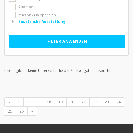
Kinderbett
Pension / Halbpension
Zusätzliche Ausstattung
FILTER ANWENDEN
Leider gibt es keine Unterkunft, die der Suchvorgabe entspricht.
«
1
2
...
18
19
20
21
22
23
24
25
26
»