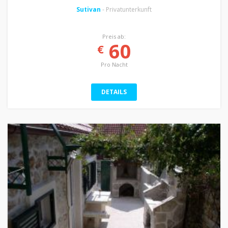
Sutivan
- Privatunterkunft
Preis ab:
60
€
Pro Nacht
DETAILS