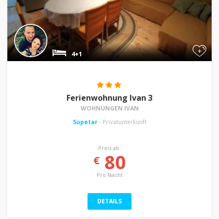
+
4+1
Ferienwohnung Ivan 3
WOHNUNGEN IVAN
Supetar
- Privatunterkunft
Preis ab:
80
€
Pro Nacht
DETAILS