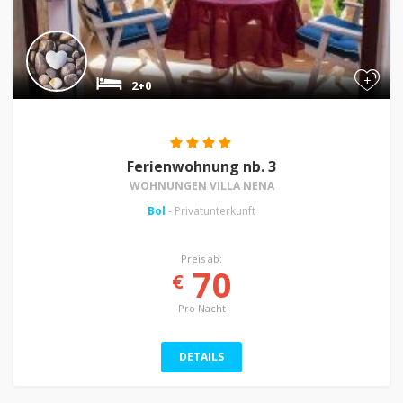
+
2+0
Ferienwohnung nb. 3
WOHNUNGEN VILLA NENA
Bol
- Privatunterkunft
Preis ab:
70
€
Pro Nacht
DETAILS