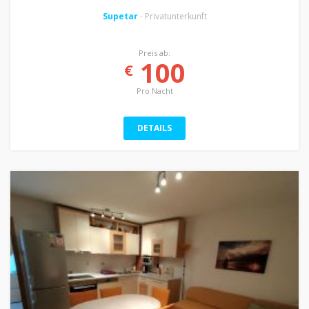
Supetar
- Privatunterkunft
Preis ab:
100
€
Pro Nacht
DETAILS