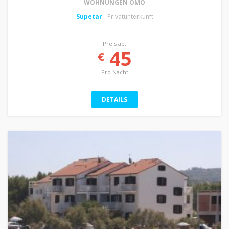
WOHNUNGEN OMO
Supetar
- Privatunterkunft
Preis ab:
45
€
Pro Nacht
DETAILS