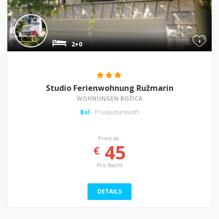
+
2+0
Studio Ferienwohnung Ružmarin
WOHNUNGEN BOŽICA
Bol
- Privatunterkunft
Preis ab:
45
€
Pro Nacht
DETAILS