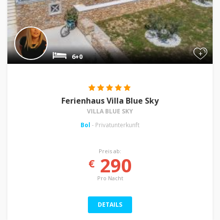
+
6+0
Ferienhaus Villa Blue Sky
VILLA BLUE SKY
Bol
- Privatunterkunft
Preis ab:
290
€
Pro Nacht
DETAILS