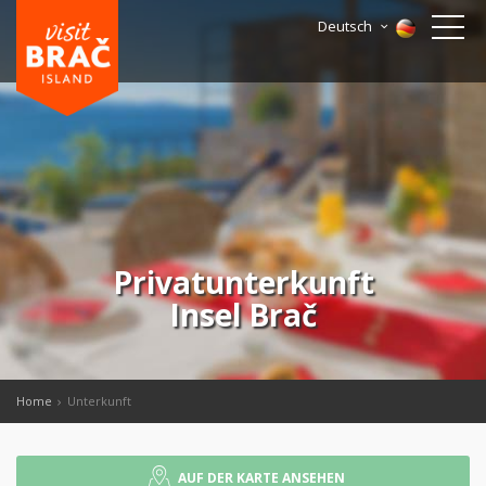
Deutsch
Privatunterkunft
Insel Brač
Home
Unterkunft
AUF DER KARTE ANSEHEN