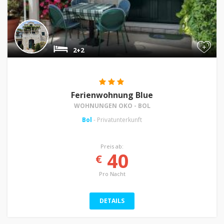
+
2+2
Ferienwohnung Blue
WOHNUNGEN OKO - BOL
Bol
- Privatunterkunft
Preis ab:
40
€
Pro Nacht
DETAILS