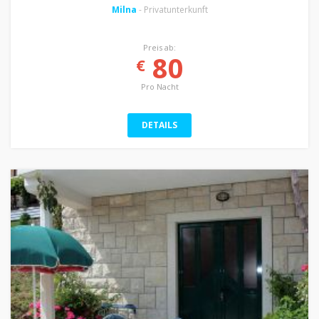
Milna
- Privatunterkunft
Preis ab:
80
€
Pro Nacht
DETAILS