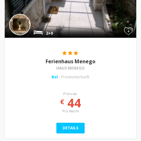
+
2+0
Ferienhaus Menego
HAUS MENEGO
Bol
- Privatunterkunft
Preis ab:
44
€
Pro Nacht
DETAILS