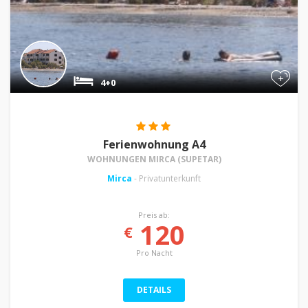
+
4+0
Ferienwohnung A4
WOHNUNGEN MIRCA (SUPETAR)
Mirca
- Privatunterkunft
Preis ab:
120
€
Pro Nacht
DETAILS