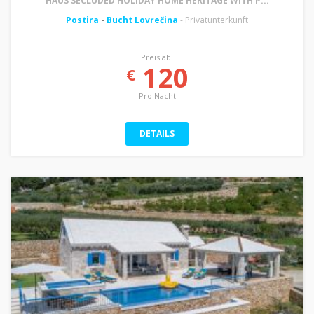
HAUS SECLUDED HOLIDAY HOME HERITAGE WITH P...
Postira
-
Bucht Lovrečina
- Privatunterkunft
Preis ab:
120
€
Pro Nacht
DETAILS