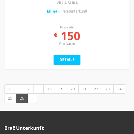
VILLA SLIKA
Milna
- Privatunterkunft
Preis ab:
150
€
Pro Nacht
DETAILS
«
1
2
...
18
19
20
21
22
23
24
25
26
»
Brač Unterkunft