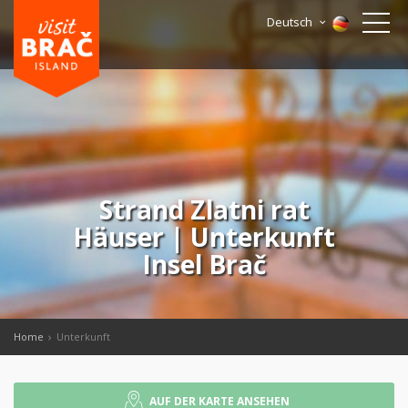
Deutsch
Strand Zlatni rat
Häuser | Unterkunft
Insel Brač
Home
Unterkunft
AUF DER KARTE ANSEHEN