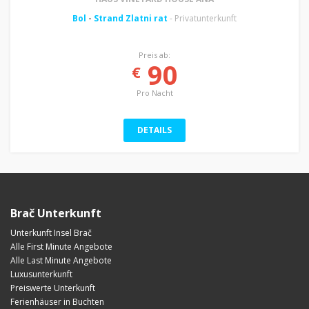
Bol
-
Strand Zlatni rat
- Privatunterkunft
Preis ab:
90
€
Pro Nacht
DETAILS
Brač Unterkunft
Unterkunft Insel Brač
Alle First Minute Angebote
Alle Last Minute Angebote
Luxusunterkunft
Preiswerte Unterkunft
Ferienhäuser in Buchten