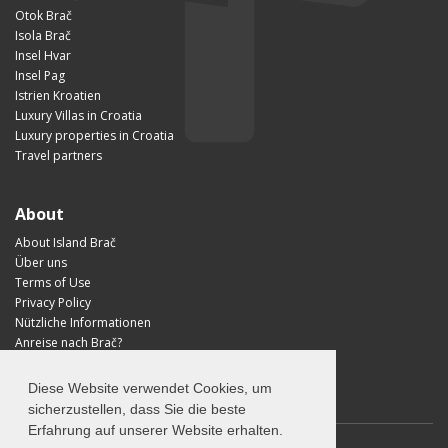
Otok Brač
Isola Brač
Insel Hvar
Insel Pag
Istrien Kroatien
Luxury Villas in Croatia
Luxury properties in Croatia
Travel partners
About
About Island Brač
Über uns
Terms of Use
Privacy Policy
Nützliche Informationen
Anreise nach Brač?
Visit Croatia
Diese Website verwendet Cookies, um
sicherzustellen, dass Sie die beste
Erfahrung auf unserer Website erhalten.