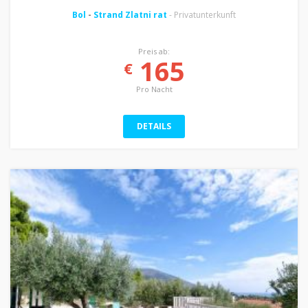
Bol
-
Strand Zlatni rat
- Privatunterkunft
Preis ab:
165
€
Pro Nacht
DETAILS