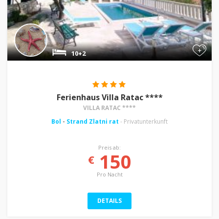
+
10+2
Ferienhaus Villa Ratac ****
VILLA RATAC ****
Bol
-
Strand Zlatni rat
- Privatunterkunft
Preis ab:
150
€
Pro Nacht
DETAILS